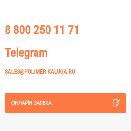
Для получения информации о ценах на нашу продукцию
и оформления заказа — свяжитесь с отделом продаж или
оставьте онлайн заявку
8 800 250 11 71
ПОЗВОНИТЬ НА БЕСПЛАТНЫЙ НОМЕР
Telegram
НАПИСАТЬ В ТЕЛЕГРАМ
SALES@POLIMER-KALUGA.RU
ОТПРАВИТЬ ПИСЬМО
ОНЛАЙН ЗАЯВКА