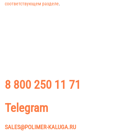
соответствующем разделе
.
ХОТИТЕ УЗНАТЬ БОЛЬШЕ?
Для получения информации о ценах на нашу продукцию
и оформления заказа — свяжитесь с отделом продаж или
оставьте онлайн заявку
8 800 250 11 71
ПОЗВОНИТЬ НА БЕСПЛАТНЫЙ НОМЕР
Telegram
НАПИСАТЬ В ТЕЛЕГРАМ
SALES@POLIMER-KALUGA.RU