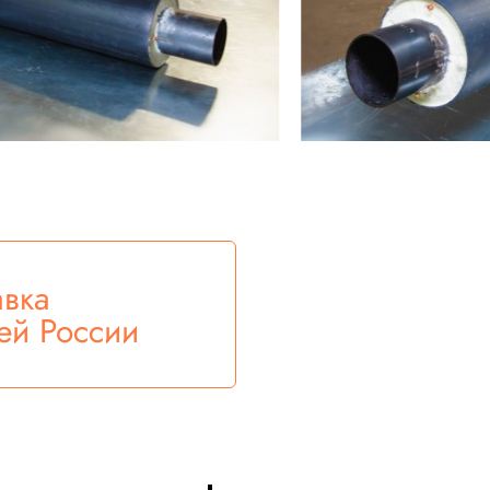
авка
ей России