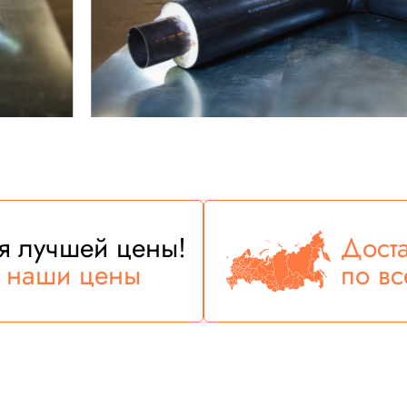
ия лучшей цены!
Дост
е наши цены
по вс