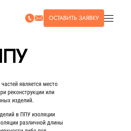
ППУ
 частей является место
ри реконструкции или
нных изделий.
делий в ППУ изоляции
золяции различной длины
верхности либо под